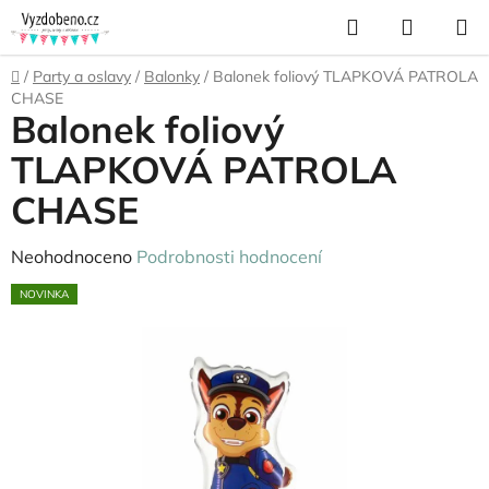
Přejít
Hledat
NÁKUP
na
KOŠÍK
obsah
Domů
/
Party a oslavy
/
Balonky
/
Balonek foliový TLAPKOVÁ PATROLA
CHASE
Balonek foliový
TLAPKOVÁ PATROLA
CHASE
Průměrné
Neohodnoceno
Podrobnosti hodnocení
hodnocení
NOVINKA
produktu
je
0,0
z
5
hvězdiček.