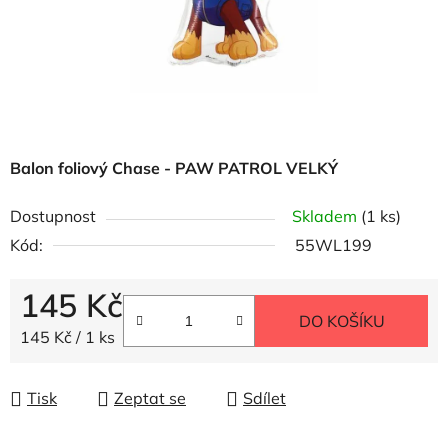
Balon foliový Chase - PAW PATROL VELKÝ
Dostupnost
Skladem
(1 ks)
Kód:
55WL199
145 Kč
DO KOŠÍKU
Měrná cena:
145 Kč / 1 ks
Tisk
Zeptat se
Sdílet