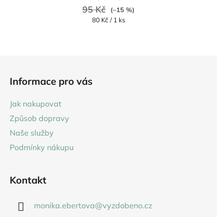
je
95 Kč
(–15 %)
5,0
Měrná
80 Kč / 1 ks
cena:
z
5
hvězdiček.
Z
á
Informace pro vás
p
a
Jak nakupovat
t
Způsob dopravy
í
Naše služby
Podmínky nákupu
Kontakt
monika.ebertova
@
vyzdobeno.cz