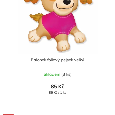
Balonek foliový pejsek velký
Průměrné
Skladem
(3 ks)
hodnocení
produktu
85 Kč
je
Měrná
85 Kč / 1 ks
cena:
5,0
z
5