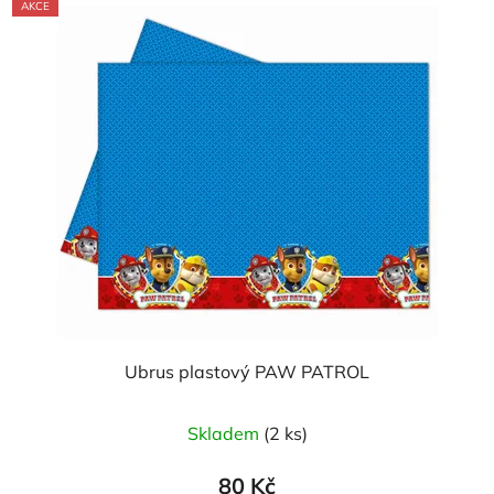
AKCE
hvězdiček.
Ubrus plastový PAW PATROL
Průměrné
Skladem
(2 ks)
hodnocení
produktu
80 Kč