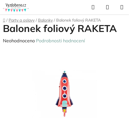
Přejít
Hledat
NÁKUP
na
KOŠÍK
obsah
Domů
/
Party a oslavy
/
Balonky
/
Balonek foliový RAKETA
Balonek foliový RAKETA
Průměrné
Neohodnoceno
Podrobnosti hodnocení
hodnocení
produktu
je
0,0
z
5
hvězdiček.