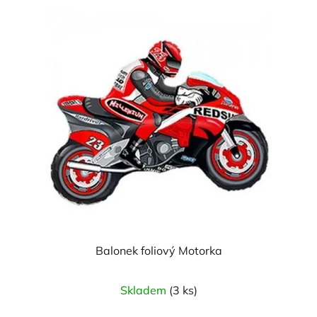
Balonek foliový Motorka
Průměrné
Skladem
(3 ks)
hodnocení
produktu