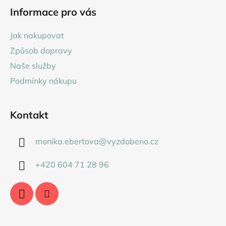
á
Informace pro vás
p
a
Jak nakupovat
t
Způsob dopravy
í
Naše služby
Podmínky nákupu
Kontakt
monika.ebertova
@
vyzdobeno.cz
+420 604 71 28 96