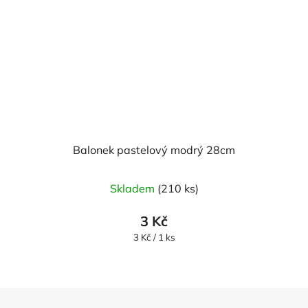
Balonek pastelový modrý 28cm
Skladem
(210 ks)
3 Kč
Měrná
3 Kč / 1 ks
cena:
Z