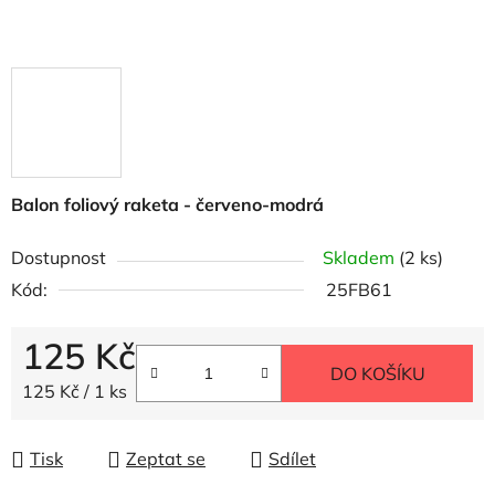
Balon foliový raketa - červeno-modrá
Dostupnost
Skladem
(2 ks)
Kód:
25FB61
125 Kč
DO KOŠÍKU
Měrná cena:
125 Kč / 1 ks
Tisk
Zeptat se
Sdílet