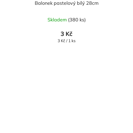
Balonek pastelový bílý 28cm
Skladem
(380 ks)
3 Kč
Měrná
3 Kč / 1 ks
cena: