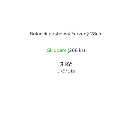
Balonek pastelový červený 28cm
Průměrné
Skladem
(266 ks)
hodnocení
produktu
3 Kč
je
Měrná
3 Kč / 1 ks
cena:
5,0
z
5
hvězdiček.