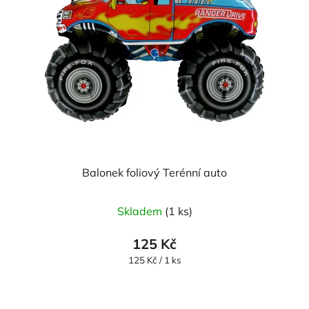
Balonek foliový Terénní auto
Skladem
(1 ks)
125 Kč
Měrná
125 Kč / 1 ks
cena: