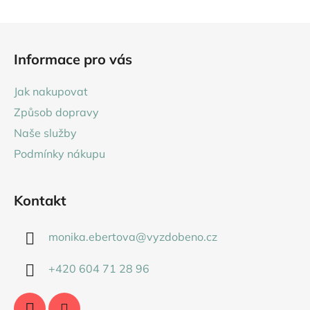
Z
á
Informace pro vás
p
a
Jak nakupovat
t
Způsob dopravy
í
Naše služby
Podmínky nákupu
Kontakt
monika.ebertova
@
vyzdobeno.cz
+420 604 71 28 96