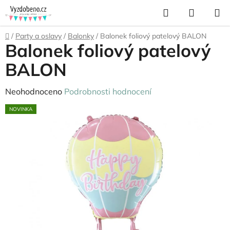
Přejít
Hledat
NÁKUP
na
KOŠÍK
obsah
Domů
/
Party a oslavy
/
Balonky
/
Balonek foliový patelový BALON
Balonek foliový patelový
BALON
Průměrné
Neohodnoceno
Podrobnosti hodnocení
hodnocení
NOVINKA
produktu
je
0,0
z
5
hvězdiček.