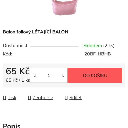
Balon foliový LÉTAJÍCÍ BALON
Dostupnost
Skladem
(2 ks)
Kód:
20BF-HBHB
65 Kč
DO KOŠÍKU
Měrná cena:
65 Kč / 1 ks
Tisk
Zeptat se
Sdílet
Popis