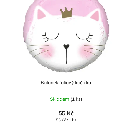
Balonek foliový kočička
Skladem
(1 ks)
55 Kč
Měrná
55 Kč / 1 ks
cena: