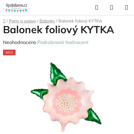
Přejít
Hledat
NÁKUP
na
KOŠÍK
obsah
Domů
/
Party a oslavy
/
Balonky
/
Balonek foliový KYTKA
Balonek foliový KYTKA
Průměrné
Neohodnoceno
Podrobnosti hodnocení
hodnocení
AKCE
produktu
je
0,0
z
5
hvězdiček.