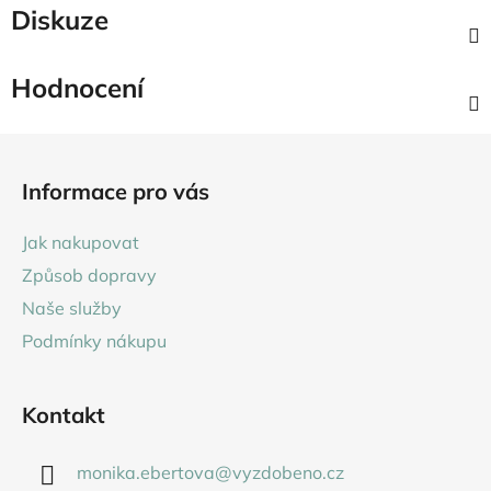
Diskuze
Hodnocení
Z
á
Informace pro vás
p
a
Jak nakupovat
t
Způsob dopravy
í
Naše služby
Podmínky nákupu
Kontakt
monika.ebertova
@
vyzdobeno.cz