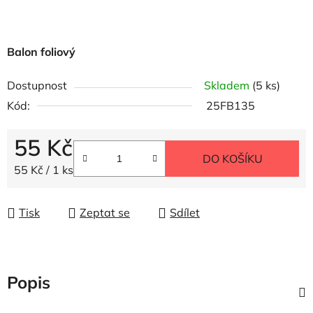
Balon foliový
Dostupnost
Skladem
(5 ks)
Kód:
25FB135
55 Kč
DO KOŠÍKU
Měrná cena:
55 Kč / 1 ks
Tisk
Zeptat se
Sdílet
Popis