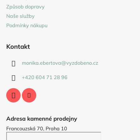
t
Způsob dopravy
í
Naše služby
Podmínky nákupu
Kontakt
monika.ebertova
@
vyzdobeno.cz
+420 604 71 28 96
Adresa kamenné prodejny
Francouzská 70, Praha 10