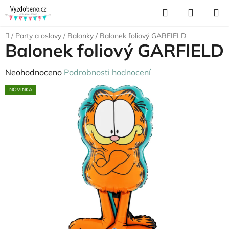
Přejít
Hledat
NÁKUP
na
KOŠÍK
obsah
Domů
/
Party a oslavy
/
Balonky
/
Balonek foliový GARFIELD
Balonek foliový GARFIELD
Průměrné
Neohodnoceno
Podrobnosti hodnocení
hodnocení
NOVINKA
produktu
je
0,0
z
5
hvězdiček.