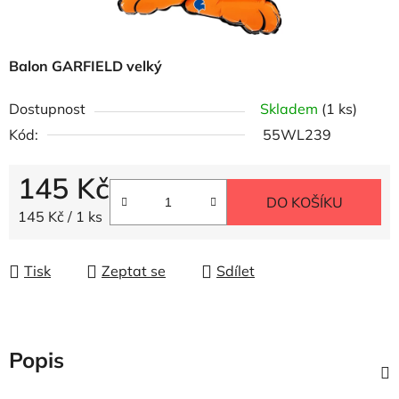
Balon GARFIELD velký
Dostupnost
Skladem
(1 ks)
Kód:
55WL239
145 Kč
DO KOŠÍKU
Měrná cena:
145 Kč / 1 ks
Tisk
Zeptat se
Sdílet
Popis