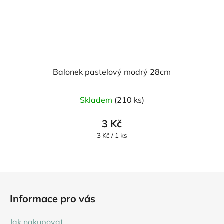
Balonek pastelový modrý 28cm
Skladem
(210 ks)
3 Kč
Měrná
3 Kč / 1 ks
cena:
Z
á
Informace pro vás
p
a
Jak nakupovat