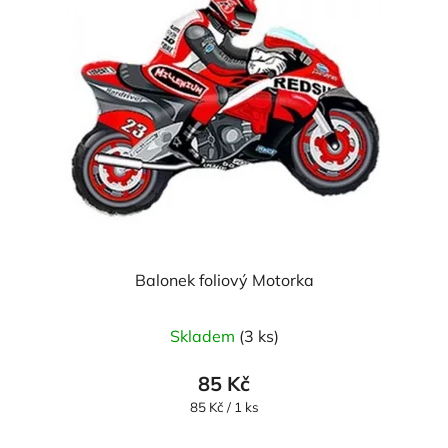
Balonek foliový Motorka
Průměrné
Skladem
(3 ks)
hodnocení
produktu
85 Kč
je
Měrná
85 Kč / 1 ks
cena:
5,0