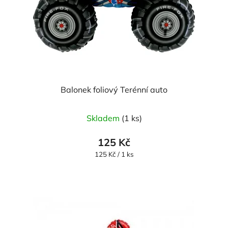
Balonek foliový Terénní auto
Skladem
(1 ks)
125 Kč
Měrná
125 Kč / 1 ks
cena: