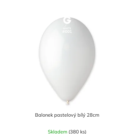
z
5
hvězdiček.
Balonek pastelový bílý 28cm
Skladem
(380 ks)