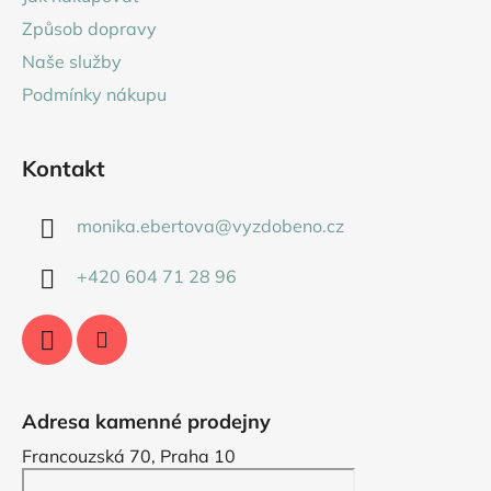
t
Způsob dopravy
í
Naše služby
Podmínky nákupu
Kontakt
monika.ebertova
@
vyzdobeno.cz
+420 604 71 28 96
Adresa kamenné prodejny
Francouzská 70, Praha 10