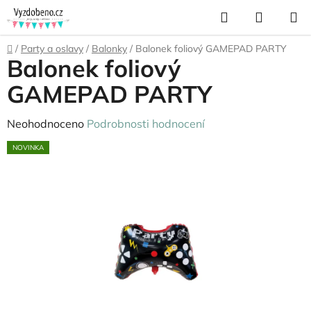
Přejít
Hledat
NÁKUP
na
KOŠÍK
obsah
Domů
/
Party a oslavy
/
Balonky
/
Balonek foliový GAMEPAD PARTY
Balonek foliový
GAMEPAD PARTY
Průměrné
Neohodnoceno
Podrobnosti hodnocení
hodnocení
NOVINKA
produktu
je
0,0
z
5
hvězdiček.