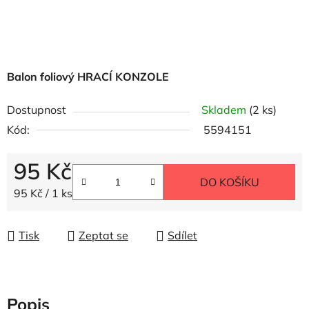
Balon foliový HRACÍ KONZOLE
Dostupnost
Skladem
(2 ks)
Kód:
5594151
95 Kč
DO KOŠÍKU
Měrná cena:
95 Kč / 1 ks
Tisk
Zeptat se
Sdílet
Popis