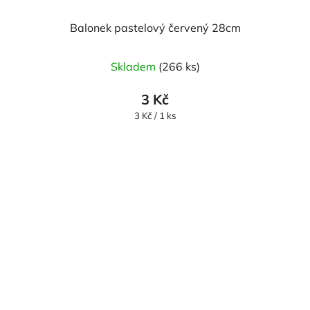
Balonek pastelový červený 28cm
Průměrné
Skladem
(266 ks)
hodnocení
produktu
3 Kč
je
Měrná
3 Kč / 1 ks
cena:
5,0
z
5
hvězdiček.