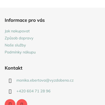
Z
á
Informace pro vás
p
a
Jak nakupovat
t
Způsob dopravy
í
Naše služby
Podmínky nákupu
Kontakt
monika.ebertova
@
vyzdobeno.cz
+420 604 71 28 96