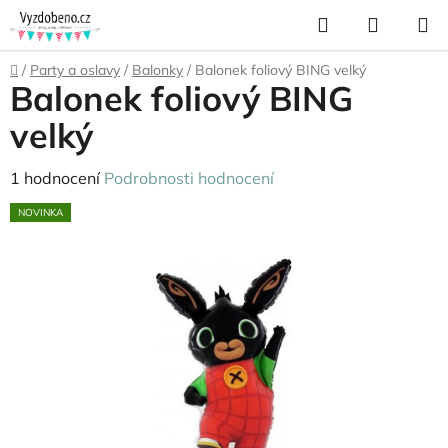
Přejít
Hledat
NÁKUP
na
KOŠÍK
obsah
Domů
/
Party a oslavy
/
Balonky
/
Balonek foliový BING velký
Balonek foliový BING
velký
Průměrné
1 hodnocení
Podrobnosti hodnocení
hodnocení
NOVINKA
produktu
je
5,0
z
5
hvězdiček.