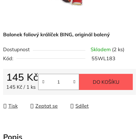
Balonek foliový králíček BING, originál balený
Dostupnost
Skladem
(2 ks)
Kód:
55WL183
145 Kč
DO KOŠÍKU
Měrná cena:
145 Kč / 1 ks
Tisk
Zeptat se
Sdílet
Popis