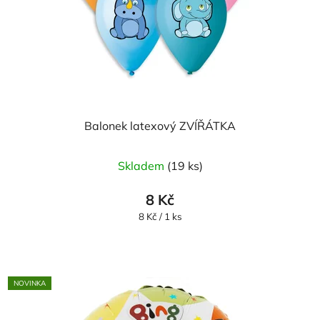
Balonek latexový ZVÍŘÁTKA
Skladem
(19 ks)
8 Kč
Měrná
8 Kč / 1 ks
cena:
NOVINKA