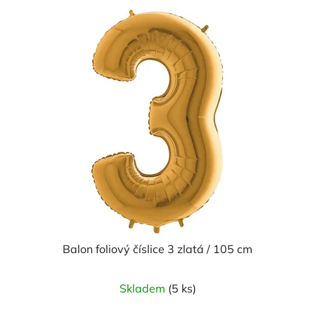
5
hvězdiček.
Balon foliový číslice 3 zlatá / 105 cm
Skladem
(5 ks)