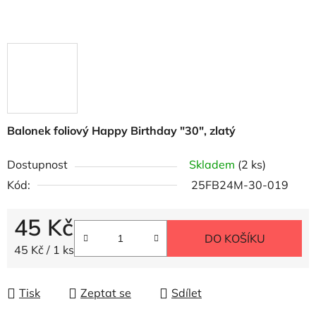
Balonek foliový Happy Birthday "30", zlatý
Dostupnost
Skladem
(2 ks)
Kód:
25FB24M-30-019
45 Kč
DO KOŠÍKU
Měrná cena:
45 Kč / 1 ks
Tisk
Zeptat se
Sdílet