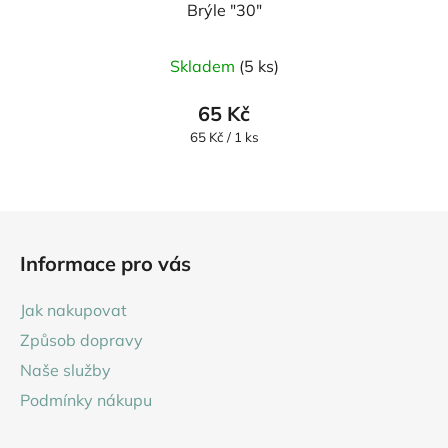
Brýle "30"
Skladem
(5 ks)
65 Kč
Měrná
65 Kč / 1 ks
cena:
Z
á
Informace pro vás
p
a
Jak nakupovat
t
Způsob dopravy
í
Naše služby
Podmínky nákupu