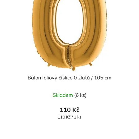
Balon foliový číslice 0 zlatá / 105 cm
Průměrné
Skladem
(6 ks)
hodnocení
produktu
110 Kč
je
Měrná
110 Kč / 1 ks
cena:
5,0
z