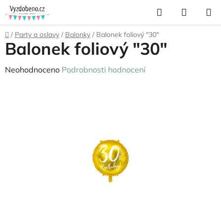
Přejít
Hledat
NÁKUP
na
KOŠÍK
obsah
Domů
/
Party a oslavy
/
Balonky
/
Balonek foliový "30"
Balonek foliový "30"
Průměrné
Neohodnoceno
Podrobnosti hodnocení
hodnocení
produktu
je
0,0
z
5
hvězdiček.