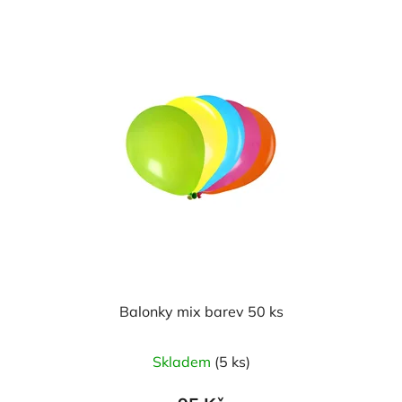
hvězdiček.
Balonky mix barev 50 ks
Průměrné
Skladem
(5 ks)
hodnocení
produktu