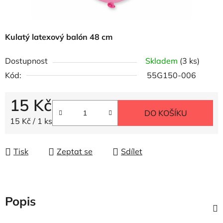
Kulatý latexový balón 48 cm
Dostupnost
Skladem
(3 ks)
Kód:
55G150-006
15 Kč
DO KOŠÍKU
Měrná cena:
15 Kč / 1 ks
Tisk
Zeptat se
Sdílet
Popis