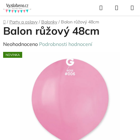
Přejít
Hledat
NÁKUP
na
KOŠÍK
obsah
Domů
/
Party a oslavy
/
Balonky
/
Balon růžový 48cm
Balon růžový 48cm
Průměrné
Neohodnoceno
Podrobnosti hodnocení
hodnocení
NOVINKA
produktu
je
0,0
z
5
hvězdiček.