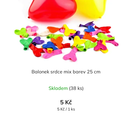
Balonek srdce mix barev 25 cm
Průměrné
Skladem
(38 ks)
hodnocení
produktu
5 Kč
je
Měrná
5 Kč / 1 ks
cena:
5,0
z
5