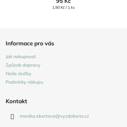
95 Kč
je
Měrná
1,90 Kč / 1 ks
cena:
5,0
z
5
Z
hvězdiček.
á
Informace pro vás
p
a
Jak nakupovat
t
Způsob dopravy
í
Naše služby
Podmínky nákupu
Kontakt
monika.ebertova
@
vyzdobeno.cz