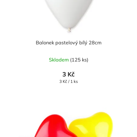
Balonek pastelový bílý 28cm
Skladem
(125 ks)
3 Kč
Měrná
3 Kč / 1 ks
cena: