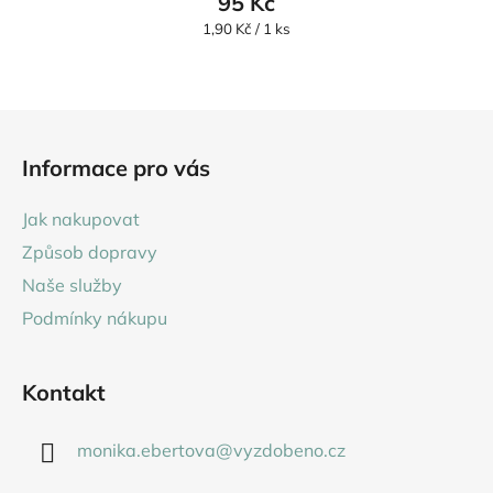
95 Kč
je
Měrná
1,90 Kč / 1 ks
cena:
5,0
z
5
Z
hvězdiček.
á
Informace pro vás
p
a
Jak nakupovat
t
Způsob dopravy
í
Naše služby
Podmínky nákupu
Kontakt
monika.ebertova
@
vyzdobeno.cz