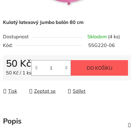
Kulatý latexový Jumbo balón 80 cm
Dostupnost
Skladem
(4 ks)
Kód:
55G220-06
50 Kč
DO KOŠÍKU
Měrná cena:
50 Kč / 1 ks
Tisk
Zeptat se
Sdílet
Popis