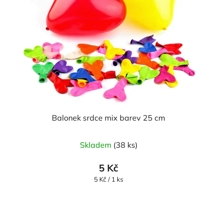
Balonek srdce mix barev 25 cm
Průměrné
Skladem
(38 ks)
hodnocení
produktu
5 Kč
je
Měrná
5 Kč / 1 ks
cena:
5,0
z
5