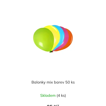
hvězdiček.
Balonky mix barev 50 ks
Průměrné
Skladem
(4 ks)
hodnocení
produktu