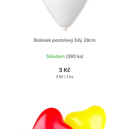
Balonek pastelový bílý 28cm
Skladem
(380 ks)
3 Kč
Měrná
3 Kč / 1 ks
cena: