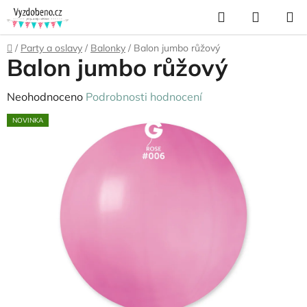
Přejít
Hledat
NÁKUP
na
KOŠÍK
obsah
Domů
/
Party a oslavy
/
Balonky
/
Balon jumbo růžový
Balon jumbo růžový
Průměrné
Neohodnoceno
Podrobnosti hodnocení
hodnocení
NOVINKA
produktu
je
0,0
z
5
hvězdiček.