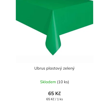
Ubrus plastový zelený
Skladem
(10 ks)
65 Kč
Měrná
65 Kč / 1 ks
cena: