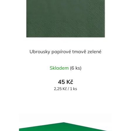
Ubrousky papírové tmavě zelené
Skladem
(6 ks)
45 Kč
Měrná
2,25 Kč / 1 ks
cena: