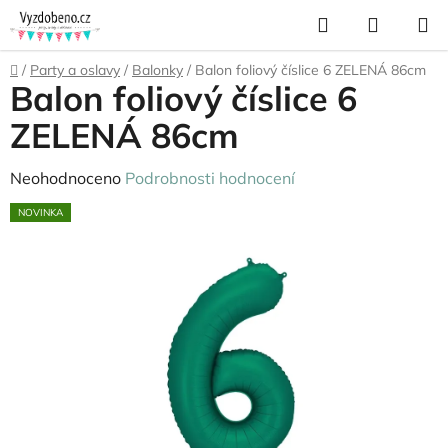
Přejít
Hledat
NÁKUP
na
KOŠÍK
obsah
Domů
/
Party a oslavy
/
Balonky
/
Balon foliový číslice 6 ZELENÁ 86cm
Balon foliový číslice 6
ZELENÁ 86cm
Průměrné
Neohodnoceno
Podrobnosti hodnocení
hodnocení
NOVINKA
produktu
je
0,0
z
5
hvězdiček.