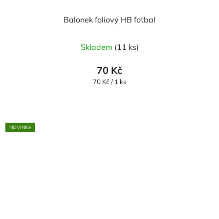
Balonek foliový HB fotbal
Skladem
(11 ks)
70 Kč
Měrná
70 Kč / 1 ks
cena:
NOVINKA