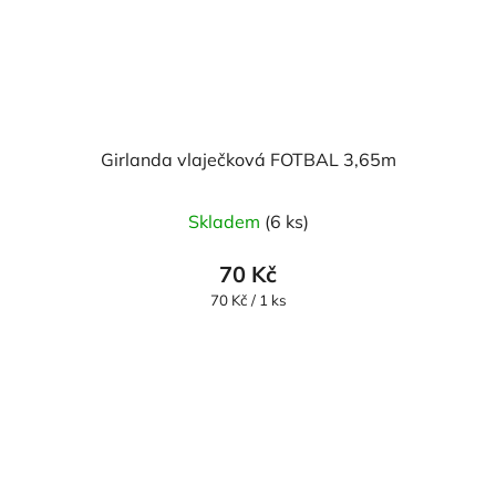
Girlanda vlaječková FOTBAL 3,65m
Skladem
(6 ks)
70 Kč
Měrná
70 Kč / 1 ks
cena: