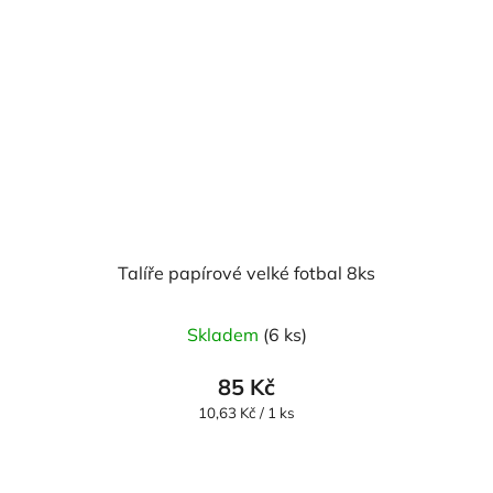
Talíře papírové velké fotbal 8ks
Skladem
(6 ks)
85 Kč
Měrná
10,63 Kč / 1 ks
cena: