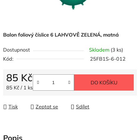
Balon foliový číslice 6 LAHVOVĚ ZELENÁ, matná
Dostupnost
Skladem
(3 ks)
Kód:
25FB1S-6-012
85 Kč
DO KOŠÍKU
Měrná cena:
85 Kč / 1 ks
Tisk
Zeptat se
Sdílet
Popis