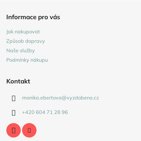
Z
á
Informace pro vás
p
a
Jak nakupovat
t
Způsob dopravy
í
Naše služby
Podmínky nákupu
Kontakt
monika.ebertova
@
vyzdobeno.cz
+420 604 71 28 96