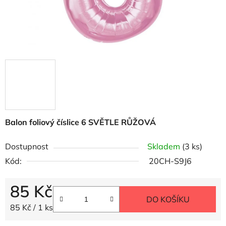
Balon foliový číslice 6 SVĚTLE RŮŽOVÁ
Dostupnost
Skladem
(3 ks)
Kód:
20CH-S9J6
85 Kč
DO KOŠÍKU
Měrná cena:
85 Kč / 1 ks