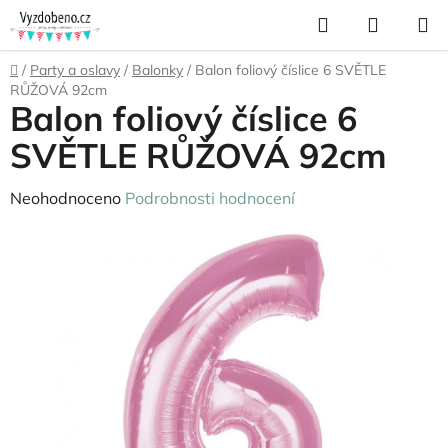
Přejít
Hledat
NÁKUP
na
KOŠÍK
obsah
Domů
/
Party a oslavy
/
Balonky
/
Balon foliový číslice 6 SVĚTLE
RŮŽOVÁ 92cm
Balon foliový číslice 6
SVĚTLE RŮŽOVÁ 92cm
Průměrné
Neohodnoceno
Podrobnosti hodnocení
hodnocení
produktu
je
0,0
z
5
hvězdiček.