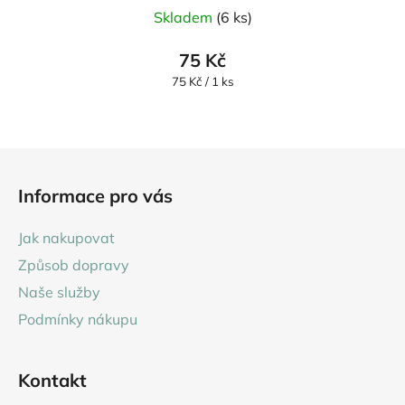
Skladem
(6 ks)
75 Kč
Měrná
75 Kč / 1 ks
cena:
Z
á
Informace pro vás
p
a
Jak nakupovat
t
Způsob dopravy
í
Naše služby
Podmínky nákupu
Kontakt