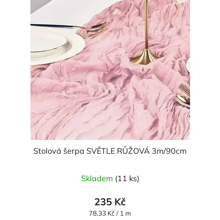
Stolová šerpa SVĚTLE RŮŽOVÁ 3m/90cm
Skladem
(11 ks)
235 Kč
Měrná
78,33 Kč / 1 m