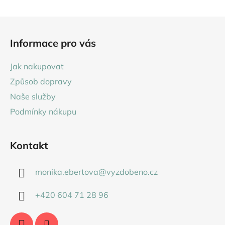
Z
á
Informace pro vás
p
a
Jak nakupovat
t
Způsob dopravy
í
Naše služby
Podmínky nákupu
Kontakt
monika.ebertova
@
vyzdobeno.cz
+420 604 71 28 96