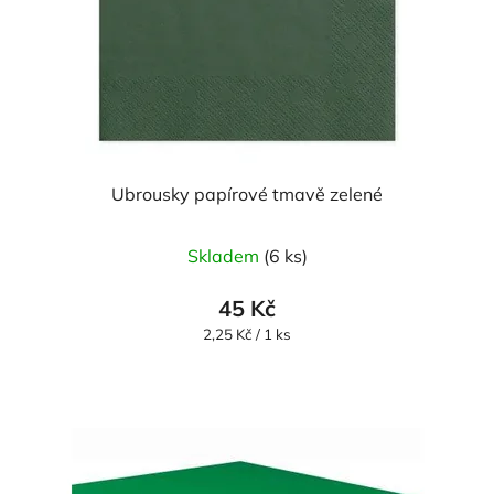
Ubrousky papírové tmavě zelené
Skladem
(6 ks)
45 Kč
Měrná
2,25 Kč / 1 ks
cena: