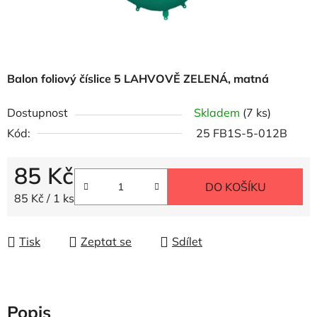
Balon foliový číslice 5 LAHVOVĚ ZELENÁ, matná
Dostupnost
Skladem
(7 ks)
Kód:
25 FB1S-5-012B
85 Kč
DO KOŠÍKU
Měrná cena:
85 Kč / 1 ks
Tisk
Zeptat se
Sdílet
Popis