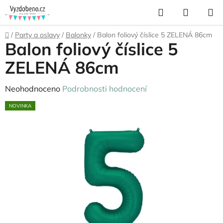
Přejít
Hledat
NÁKUP
na
KOŠÍK
obsah
Domů
/
Party a oslavy
/
Balonky
/
Balon foliový číslice 5 ZELENÁ 86cm
Balon foliový číslice 5
ZELENÁ 86cm
Průměrné
Neohodnoceno
Podrobnosti hodnocení
hodnocení
NOVINKA
produktu
je
0,0
z
5
hvězdiček.