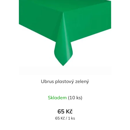
Ubrus plastový zelený
Skladem
(10 ks)
65 Kč
Měrná
65 Kč / 1 ks
cena: