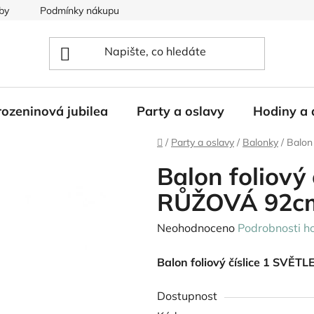
by
Podmínky nákupu
ozeninová jubilea
Party a oslavy
Hodiny a 
Domů
/
Party a oslavy
/
Balonky
/
Balon
Balon foliový
RŮŽOVÁ 92c
Průměrné
Neohodnoceno
Podrobnosti h
hodnocení
Balon foliový číslice 1 SVĚ
produktu
je
Dostupnost
0,0