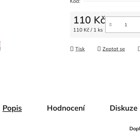
Kód:
z
5
110 Kč
hvězdiček.
Měrná cena:
110 Kč / 1 ks
Tisk
Zeptat se
Popis
Hodnocení
Diskuze
Dop