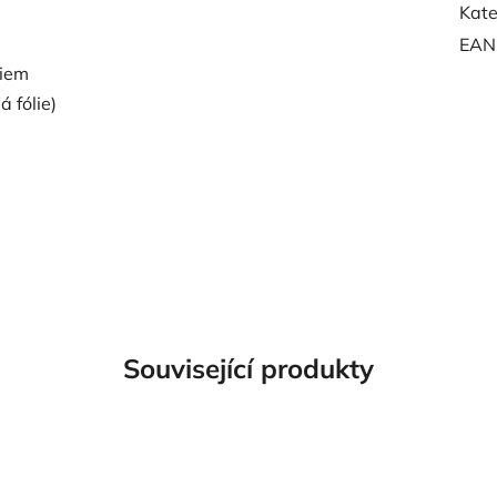
Kate
EAN
liem
 fólie)
Související produkty