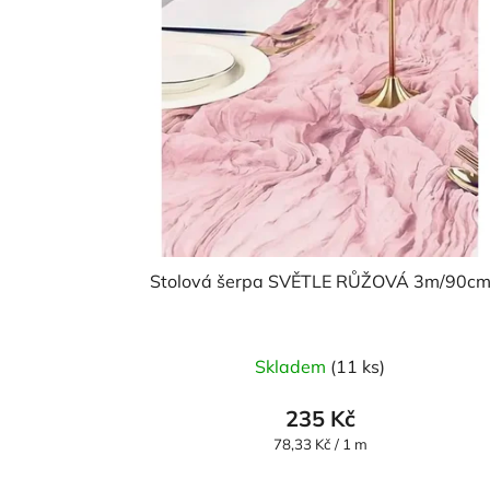
Stolová šerpa SVĚTLE RŮŽOVÁ 3m/90c
Skladem
(11 ks)
235 Kč
Měrná
78,33 Kč / 1 m
cena: