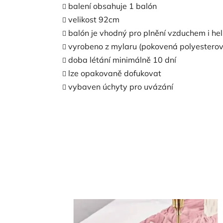
balení obsahuje 1 balón
velikost 92cm
balón je vhodný pro plnění vzduchem i he
vyrobeno z mylaru (pokovená polyesterová
doba létání minimálně 10 dní
lze opakovaně dofukovat
vybaven úchyty pro uvázání