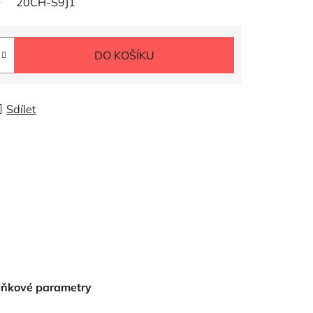
20CH-S9J1
DO KOŠÍKU
Sdílet
lňkové parametry