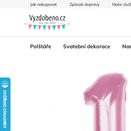
Přejít
Jak nakupovat
Způsob dopravy
Naše služ
na
obsah
Polštáře
Svatební dekorace
Nar