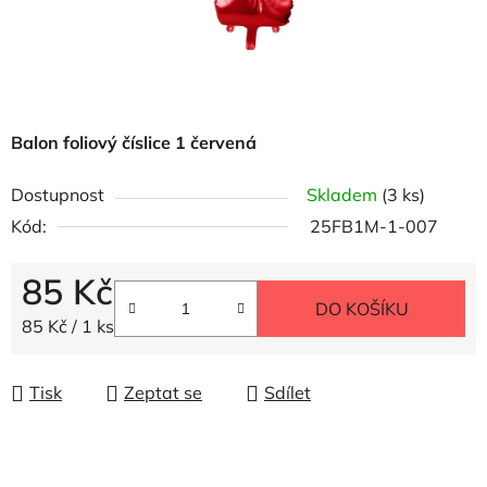
Balon foliový číslice 1 červená
Dostupnost
Skladem
(3 ks)
Kód:
25FB1M-1-007
85 Kč
DO KOŠÍKU
Měrná cena:
85 Kč / 1 ks
Tisk
Zeptat se
Sdílet