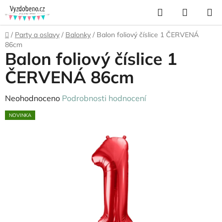
Přejít
Hledat
NÁKUP
na
KOŠÍK
obsah
Domů
/
Party a oslavy
/
Balonky
/
Balon foliový číslice 1 ČERVENÁ
86cm
Balon foliový číslice 1
ČERVENÁ 86cm
Průměrné
Neohodnoceno
Podrobnosti hodnocení
hodnocení
NOVINKA
produktu
je
0,0
z
5
hvězdiček.