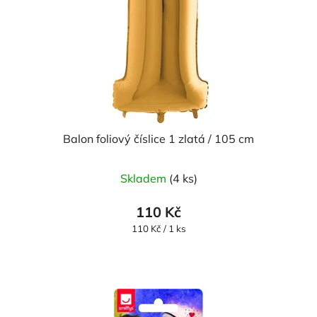
Balon foliový číslice 1 zlatá / 105 cm
Skladem
(4 ks)
110 Kč
Měrná
110 Kč / 1 ks
cena: