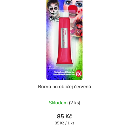
Barva na obličej červená
Skladem
(2 ks)
85 Kč
Měrná
85 Kč / 1 ks
cena: