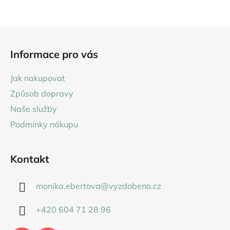
Z
á
Informace pro vás
p
a
Jak nakupovat
t
Způsob dopravy
í
Naše služby
Podmínky nákupu
Kontakt
monika.ebertova
@
vyzdobeno.cz
+420 604 71 28 96