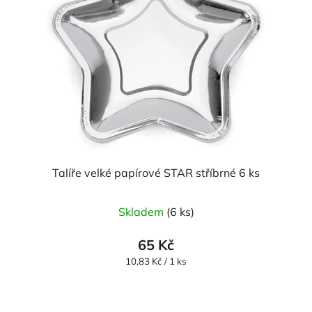
Talíře velké papírové STAR stříbrné 6 ks
Skladem
(6 ks)
65 Kč
Měrná
10,83 Kč / 1 ks
cena: