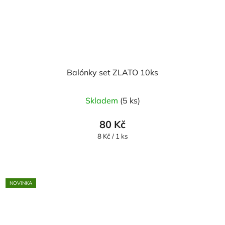
Balónky set ZLATO 10ks
Skladem
(5 ks)
80 Kč
Měrná
8 Kč / 1 ks
cena:
NOVINKA