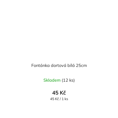
Fontánka dortová bílá 25cm
Skladem
(12 ks)
45 Kč
Měrná
45 Kč / 1 ks
cena: