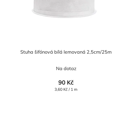
Stuha šifónová bílá lemovaná 2,5cm/25m
Průměrné
Na dotaz
hodnocení
produktu
90 Kč
je
Měrná
3,60 Kč / 1 m
cena:
5,0
z
5
hvězdiček.