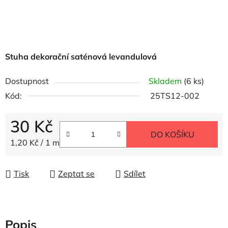
Stuha dekorační saténová levandulová
Dostupnost
Skladem
(6 ks)
Kód:
25TS12-002
30 Kč
DO KOŠÍKU
Měrná cena:
1,20 Kč / 1 m
Tisk
Zeptat se
Sdílet
Popis