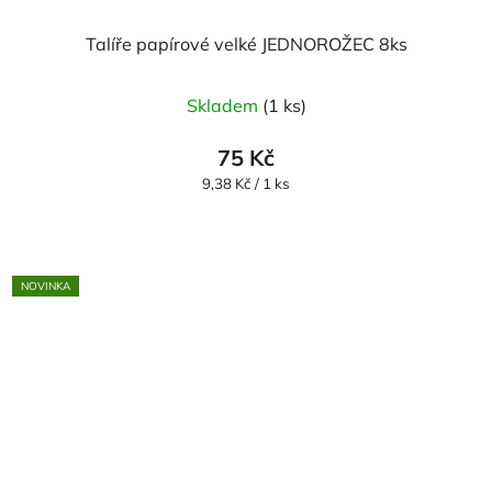
Talíře papírové velké JEDNOROŽEC 8ks
Skladem
(1 ks)
75 Kč
Měrná
9,38 Kč / 1 ks
cena:
NOVINKA