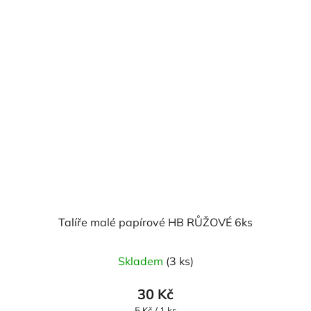
Talíře malé papírové HB RŮŽOVÉ 6ks
Skladem
(3 ks)
30 Kč
Měrná
5 Kč / 1 ks