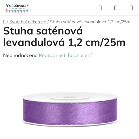
Přejít
Hledat
NÁKUP
na
KOŠÍK
obsah
Domů
/
Svatební dekorace
/
Stuha saténová levandulová 1,2 cm/25m
Stuha saténová
levandulová 1,2 cm/25m
Průměrné
Neohodnoceno
Podrobnosti hodnocení
hodnocení
produktu
je
0,0
z
5
hvězdiček.