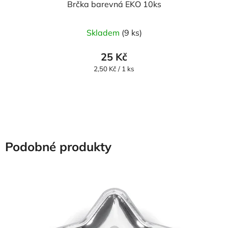
Brčka barevná EKO 10ks
Skladem
(9 ks)
25 Kč
Měrná
2,50 Kč / 1 ks
cena:
Podobné produkty