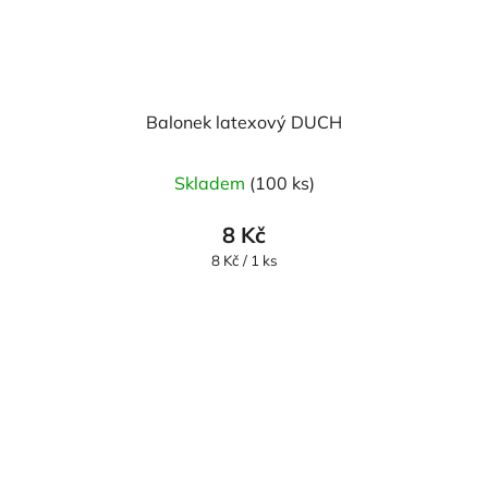
Balonek latexový DUCH
Skladem
(100 ks)
8 Kč
Měrná
8 Kč / 1 ks
cena: