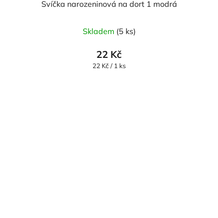
Svíčka narozeninová na dort 1 modrá
Skladem
(5 ks)
22 Kč
Měrná
22 Kč / 1 ks
cena: