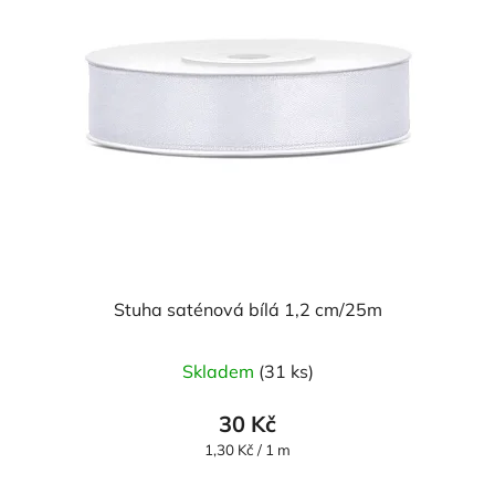
Stuha saténová bílá 1,2 cm/25m
Skladem
(31 ks)
30 Kč
Měrná
1,30 Kč / 1 m
cena: