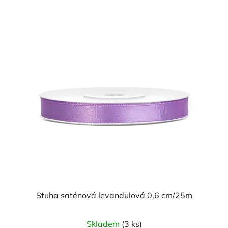
Stuha saténová levandulová 0,6 cm/25m
Průměrné
Skladem
(3 ks)