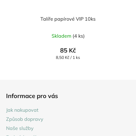
Talíře papírové VIP 10ks
Skladem
(4 ks)
85 Kč
Měrná
8,50 Kč / 1 ks
cena:
Z
á
Informace pro vás
p
a
Jak nakupovat
t
Způsob dopravy
í
Naše služby