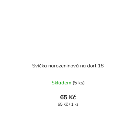
Svíčka narozeninová na dort 18
Skladem
(5 ks)
65 Kč
Měrná
65 Kč / 1 ks
cena: